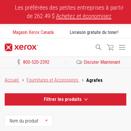
Skip
Les préférées des petites entreprises à partir
to
de 262.49 $
Achetez et économisez
Content
Magasin Xerox Canada
Livraison gratuite du toner!
To
Recherche
Na
800-520-2392
Discuter Maintenant
Cliquez pour consulter notre Déclaration sur l’accessibilité ou c
Accueil
Fournitures et Accessoires
Agrafes
Filtrer les produits