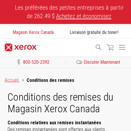
Skip
Les préférées des petites entreprises à partir
to
de 262.49 $
Achetez et économisez
Content
Magasin Xerox Canada
Livraison gratuite du toner!
To
Recherche
Na
800-520-2392
Discuter Maintenant
Cliquez pour consulter notre Déclaration sur l’accessibilité ou c
Accueil
Conditions des remises
Conditions des remises du
Magasin Xerox Canada
Conditions relatives aux remises instantanées
Des remises instantanées sont offertes aux clients