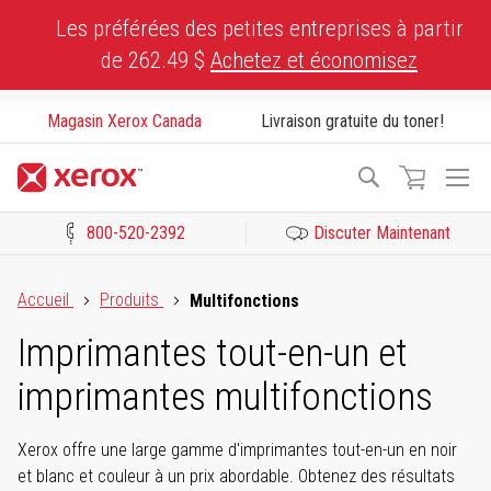
Skip
Les préférées des petites entreprises à partir
to
de 262.49 $
Achetez et économisez
Content
Magasin Xerox Canada
Livraison gratuite du toner!
To
Recherche
Na
800-520-2392
Discuter Maintenant
Cliquez pour consulter notre Déclaration sur l’accessibilité ou c
Accueil
Produits
Multifonctions
Imprimantes tout-en-un et
imprimantes multifonctions
Xerox offre une large gamme d'imprimantes tout-en-un en noir
et blanc et couleur à un prix abordable. Obtenez des résultats