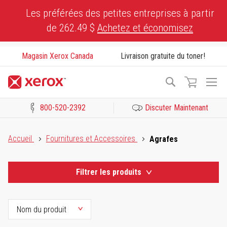
Skip
Les préférées des petites entreprises à partir
to
de 262.49 $
Achetez et économisez
Content
Magasin Xerox Canada
Livraison gratuite du toner!
To
Recherche
Na
800-520-2392
Discuter Maintenant
Cliquez pour consulter notre Déclaration sur l’accessibilité ou c
Accueil
Fournitures et Accessoires
Agrafes
Filtrer les produits