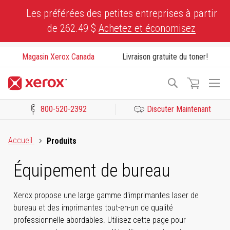
Skip
Les préférées des petites entreprises à partir
to
de 262.49 $
Achetez et économisez
Content
Magasin Xerox Canada
Livraison gratuite du toner!
To
Recherche
Na
800-520-2392
Discuter Maintenant
Cliquez pour consulter notre Déclaration sur l’accessibilité ou c
Accueil
Produits
Équipement de bureau
Xerox propose une large gamme d'imprimantes laser de
bureau et des imprimantes tout-en-un de qualité
professionnelle abordables. Utilisez cette page pour