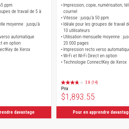
 65 ppm
Impression, copie, numérisation, té
oupes de travail de 5 à
courriel
Vitesse : jusqu'à 50 ppm
elle moyenne : jusqu'à
Idéale pour les groupes de travail d
10 utilisateurs
 verso automatique
Utilisation mensuelle moyenne : jus
ct en option
20 000 pages
ectKey de Xerox
Impression recto verso automatiqu
Wi-Fi et Wi-Fi Direct en option
Technologie ConnectKey de Xerox
3.8
(14)
Prix
$1,893.55
prendre davantage
Pour en apprendre davantag