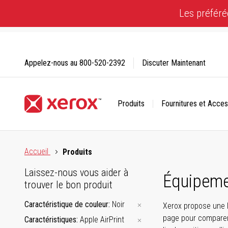
Skip
Les préféré
to
Content
Appelez-nous au
800-520-2392
Discuter Maintenant
Produits
Fournitures et Acces
Cliquez pour consulter notre Déclaration sur l’accessibilité
Accueil
Produits
Laissez-nous vous aider à
Équipeme
trouver le bon produit
Caractéristique de couleur
Noir
Xerox propose une l
page pour comparer 
Caractéristiques
Apple AirPrint