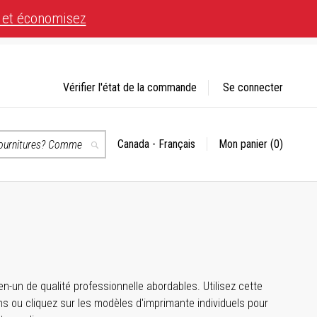
 et économisez
Vérifier l'état de la commande
Se connecter
Canada - Français
Mon panier
(0)
Choisir
Recherche
un
magasin
té.
-un de qualité professionnelle abordables. Utilisez cette
 ou cliquez sur les modèles d'imprimante individuels pour