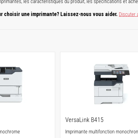
'imprimantes, les caractéristiques du produit, les spécifications et ache
ur choisir une imprimante? Laissez-nous vous aider.
Discuter 
0
VersaLink B415
onochrome
Imprimante multifonction monochro