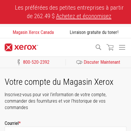
Skip
Les préférées des petites entreprises à partir
to
de 262.49 $
Achetez et économisez
Content
Magasin Xerox Canada
Livraison gratuite du toner!
To
Recherche
Na
800-520-2392
Discuter Maintenant
Cliquez pour consulter notre Déclaration sur l’accessibilité ou c
Votre compte du Magasin Xerox
Inscrivez-vous pour voir l'information de votre compte,
commander des fournitures et voir l'historique de vos
commandes
Courriel