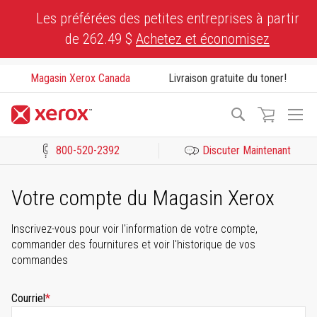
Skip
Les préférées des petites entreprises à partir
to
de 262.49 $
Achetez et économisez
Content
Magasin Xerox Canada
Livraison gratuite du toner!
To
Recherche
Na
800-520-2392
Discuter Maintenant
Cliquez pour consulter notre Déclaration sur l’accessibilité ou c
Votre compte du Magasin Xerox
Inscrivez-vous pour voir l'information de votre compte,
commander des fournitures et voir l'historique de vos
commandes
Courriel