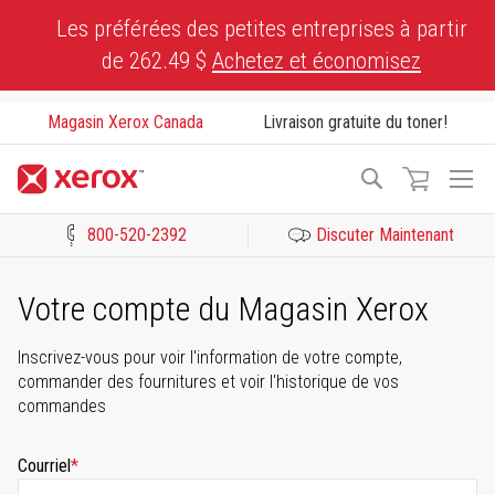
Skip
Les préférées des petites entreprises à partir
to
de 262.49 $
Achetez et économisez
Content
Magasin Xerox Canada
Livraison gratuite du toner!
To
Recherche
Na
800-520-2392
Discuter Maintenant
Cliquez pour consulter notre Déclaration sur l’accessibilité ou c
Votre compte du Magasin Xerox
Inscrivez-vous pour voir l'information de votre compte,
commander des fournitures et voir l'historique de vos
commandes
Courriel