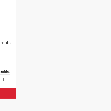
érents
antité: