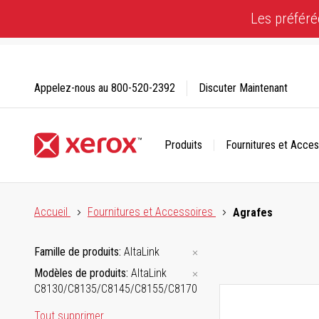
Skip
Les préféré
to
Content
Appelez-nous au
800-520-2392
Discuter Maintenant
Produits
Fournitures et Acces
Cliquez pour consulter notre Déclaration sur l’accessibilité
Accueil
Fournitures et Accessoires
Agrafes
Famille de produits
AltaLink
Modèles de produits
AltaLink
C8130/C8135/C8145/C8155/C8170
Tout supprimer