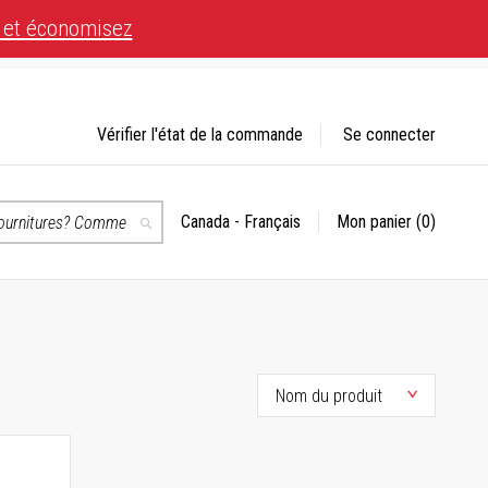
 et économisez
Vérifier l'état de la commande
Se connecter
Canada - Français
Mon panier
(0)
Choisir
Recherche
un
magasin
té.