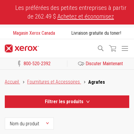
Skip
Les préférées des petites entreprises à partir
to
de 262.49 $
Achetez et économisez
Content
Magasin Xerox Canada
Livraison gratuite du toner!
To
Recherche
Na
800-520-2392
Discuter Maintenant
Cliquez pour consulter notre Déclaration sur l’accessibilité ou c
Accueil
Fournitures et Accessoires
Agrafes
Filtrer les produits