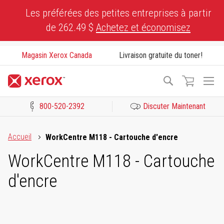
Skip
Les préférées des petites entreprises à partir
to
de 262.49 $
Achetez et économisez
Content
Magasin Xerox Canada
Livraison gratuite du toner!
To
Recherche
Na
800-520-2392
Discuter Maintenant
Cliquez pour consulter notre Déclaration sur l’accessibilité ou c
Accueil
WorkCentre M118 - Cartouche d'encre
WorkCentre M118 - Cartouche
d'encre