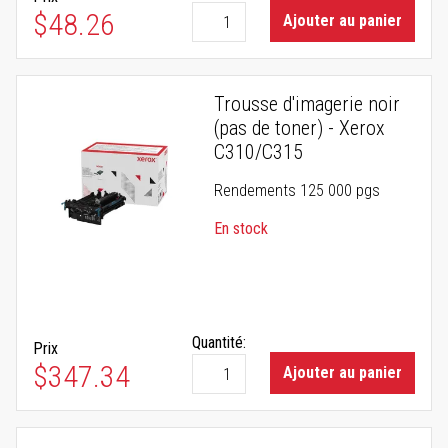
$48.26
Ajouter au panier
Trousse d'imagerie noir
(pas de toner) - Xerox
C310/C315
Rendements 125 000 pgs
En stock
Quantité:
Prix
$347.34
Ajouter au panier