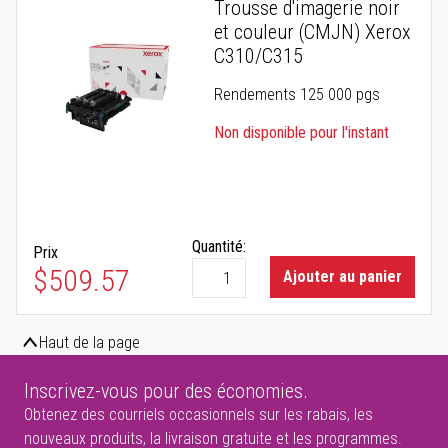
Trousse d'imagerie noir
et couleur (CMJN) Xerox
C310/C315
Rendements 125 000 pgs
Non disponible pour l'instant
Quantité:
Prix
$509.57
Ajouter au panier
Haut de la page
Inscrivez-vous pour des économies.
Obtenez des courriels occasionnels sur les rabais, les
nouveaux produits, la livraison gratuite et les programmes.