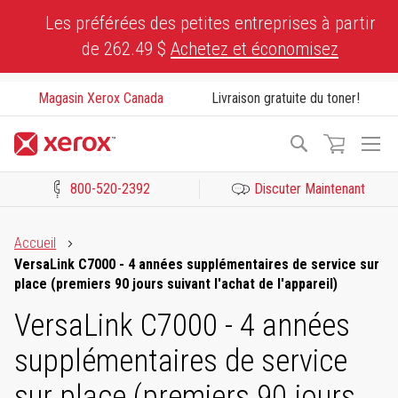
Skip
Les préférées des petites entreprises à partir
to
de 262.49 $
Achetez et économisez
Content
Magasin Xerox Canada
Livraison gratuite du toner!
To
Recherche
Na
800-520-2392
Discuter Maintenant
Cliquez pour consulter notre Déclaration sur l’accessibilité ou c
Accueil
VersaLink C7000 - 4 années supplémentaires de service sur
place (premiers 90 jours suivant l'achat de l'appareil)
VersaLink C7000 - 4 années
supplémentaires de service
sur place (premiers 90 jours