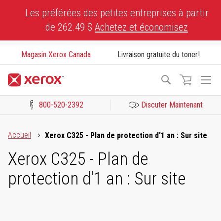
Skip
Les préférées des petites entreprises à partir
to
de 262.49 $
Achetez et économisez
Content
Magasin Xerox Canada
Livraison gratuite du toner!
To
Recherche
Na
800-520-2392
Discuter Maintenant
Cliquez pour consulter notre Déclaration sur l’accessibilité ou c
Accueil
Xerox C325 - Plan de protection d'1 an : Sur site
Xerox C325 - Plan de
protection d'1 an : Sur site