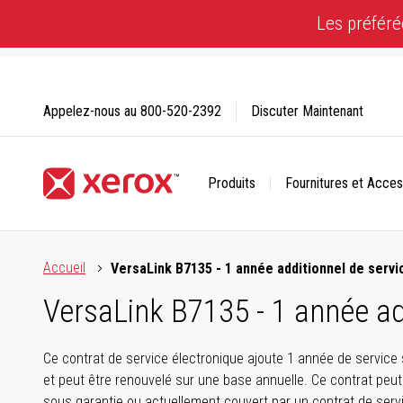
Skip
Les préféré
to
Content
Appelez-nous au
800-520-2392
Discuter Maintenant
Produits
Fournitures et Acces
Cliquez pour consulter notre Déclaration sur l’accessibilité
Accueil
VersaLink B7135 - 1 année additionnel de servi
VersaLink B7135 - 1 année ad
Ce contrat de service électronique ajoute 1 année de service
et peut être renouvelé sur une base annuelle. Ce contrat peut
sous garantie ou actuellement couvert par un contrat de serv