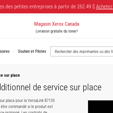
es des petites entreprises à partir de 262.49 $
Achetez
Magasin Xerox Canada
Livraison gratuite du toner!
soires
Soutien et Pilotes
 ou contactez-nous si vous avez des questions concernant l’accessibili
ce sur place
ditionnel de service sur place
 sur place pour la VersaLink B7135
 être commandé si le produit est
ice prolongé. Les contrats de