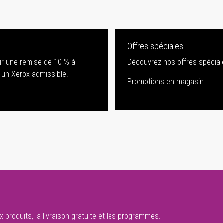
Offres spéciales
nir une remise de 10 % à
Découvrez nos offres spéciale
-un Xerox admissible.
Promotions en magasin
 produits, la livraison gratuite et les programmes.