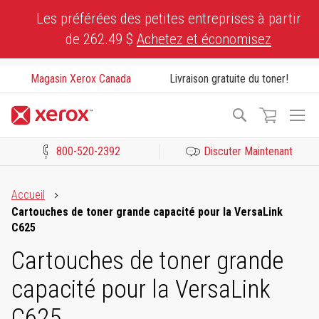
Skip
Les préférées des petites entreprises à partir
to
de 262.49 $
Achetez et économisez
Content
Magasin Xerox Canada
Livraison gratuite du toner!
To
Recherche
Na
800-520-2392
Discuter Maintenant
Cliquez pour consulter notre Déclaration sur l’accessibilité ou c
Accueil
Cartouches de toner grande capacité pour la VersaLink
C625
Cartouches de toner grande
capacité pour la VersaLink
C625