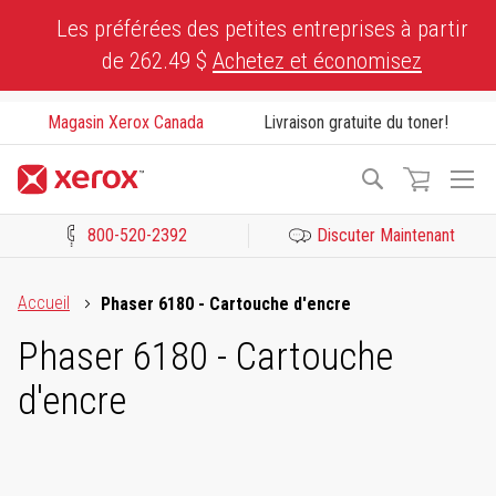
Skip
Les préférées des petites entreprises à partir
to
de 262.49 $
Achetez et économisez
Content
Magasin Xerox Canada
Livraison gratuite du toner!
To
Recherche
Na
800-520-2392
Discuter Maintenant
Cliquez pour consulter notre Déclaration sur l’accessibilité ou c
Accueil
Phaser 6180 - Cartouche d'encre
Phaser 6180 - Cartouche
d'encre