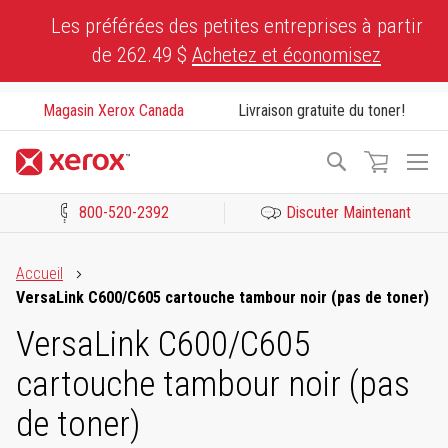
Skip
Les préférées des petites entreprises à partir
to
de 262.49 $
Achetez et économisez
Content
Magasin Xerox Canada
Livraison gratuite du toner!
To
Recherche
Na
800-520-2392
Discuter Maintenant
Cliquez pour consulter notre Déclaration sur l’accessibilité ou c
Accueil
VersaLink C600/C605 cartouche tambour noir (pas de toner)
VersaLink C600/C605
cartouche tambour noir (pas
de toner)