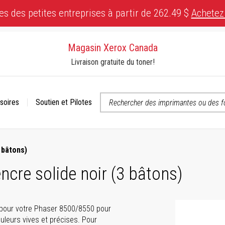
es des petites entreprises à partir de 262.49 $
Achetez
Magasin Xerox Canada
Livraison gratuite du toner!
soires
Soutien et Pilotes
 ou contactez-nous si vous avez des questions concernant l’accessibili
 bâtons)
cre solide noir (3 bâtons)
 pour votre Phaser 8500/8550 pour
uleurs vives et précises. Pour