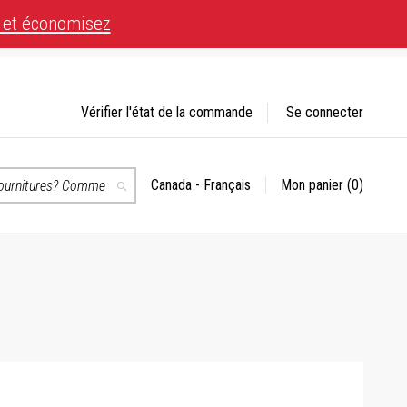
 et économisez
Vérifier l'état de la commande
Se connecter
Canada - Français
Mon panier
(0)
Choisir
Recherche
un
magasin
té.