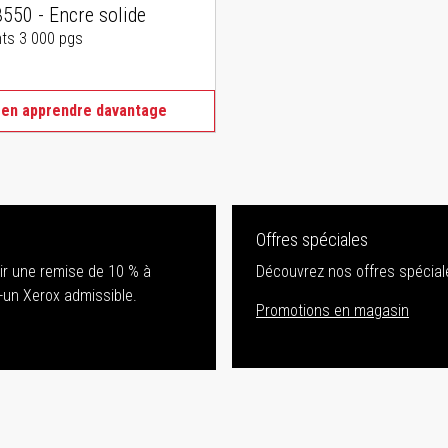
550 - Encre solide
ts 3 000 pgs
 en apprendre davantage
Offres spéciales
nir une remise de 10 % à
Découvrez nos offres spéciale
-un Xerox admissible.
Promotions en magasin