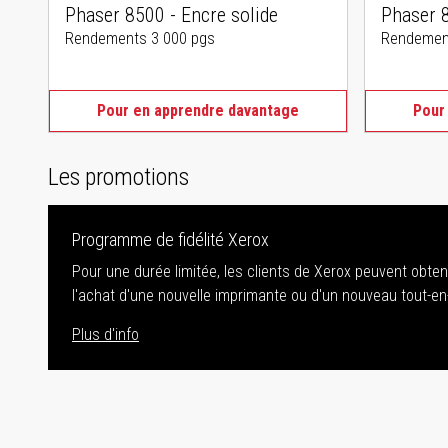
Phaser 8500 - Encre solide
Phaser 8
Rendements 3 000 pgs
Rendemen
Pour en apprendre davantage
Pour
Les promotions
Programme de fidélité Xerox
Pour une durée limitée, les clients de Xerox peuvent obte
l'achat d'une nouvelle imprimante ou d'un nouveau tout-en
Plus d'info