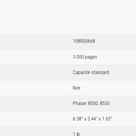
108R00668
3 000 pages
Capacité standard
Noir
Phaser 8500, 8550
6.38" x 3.44" x 1.63"
1 lb