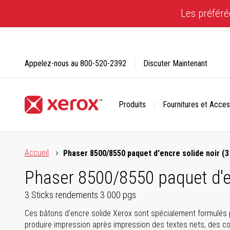
Skip
Les préféré
to
Content
Appelez-nous au
800-520-2392
Discuter Maintenant
Produits
Fournitures et Acces
Cliquez pour consulter notre Déclaration sur l’accessibilité
Accueil
Phaser 8500/8550 paquet d'encre solide noir (3
Phaser 8500/8550 paquet d'en
3 Sticks rendements 3 000 pgs
Ces bâtons d'encre solide Xerox sont spécialement formulés
produire impression après impression des textes nets, des co