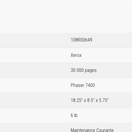
108R00649
Xerox
30 000 pages
Phaser 7400
18.25" x 8.5" x 5.75"
6 lb
Maintenance Courante