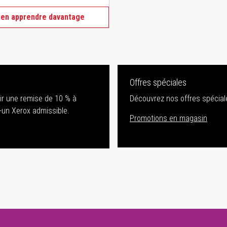
 en apprendre davantage
Offres spéciales
nir une remise de 10 % à
Découvrez nos offres spéciale
-un Xerox admissible.
Promotions en magasin