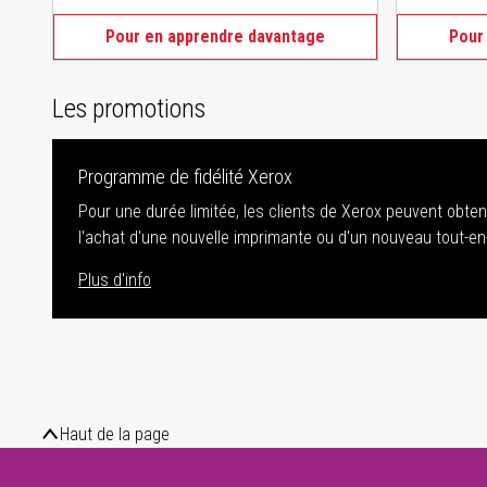
Pour en apprendre davantage
Pour
Les promotions
Programme de fidélité Xerox
Pour une durée limitée, les clients de Xerox peuvent obte
l'achat d'une nouvelle imprimante ou d'un nouveau tout-en
Plus d'info
Haut de la page