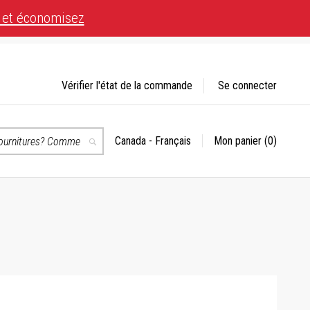
 et économisez
Vérifier l'état de la commande
Se connecter
Canada - Français
Mon panier
(0)
Choisir
Recherche
un
magasin
té.