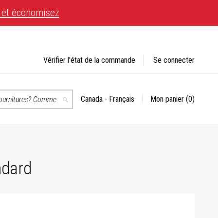
 et économisez
Vérifier l'état de la commande
Se connecter
Canada - Français
Mon panier
(0)
Choisir
Recherche
un
magasin
té.
ndard