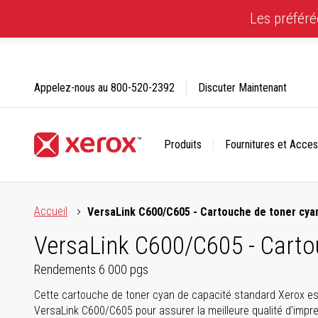
Skip
Les préféré
to
Content
Appelez-nous au
800-520-2392
Discuter Maintenant
Produits
Fournitures et Acces
Cliquez pour consulter notre Déclaration sur l’accessibilité
Accueil
VersaLink C600/C605 - Cartouche de toner cya
VersaLink C600/C605 - Carto
Rendements 6 000 pgs
Cette cartouche de toner cyan de capacité standard Xerox es
VersaLink C600/C605 pour assurer la meilleure qualité d'impre