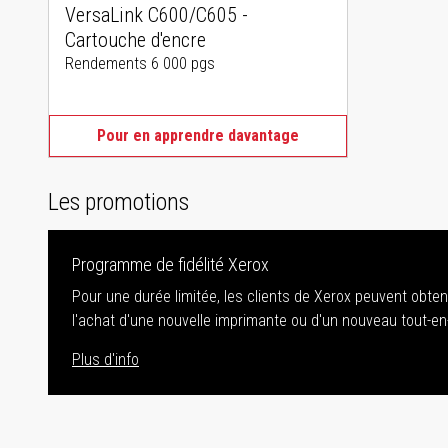
VersaLink C600/C605 -
Cartouche d'encre
Rendements 6 000 pgs
Pour en apprendre davantage
Les promotions
Programme de fidélité Xerox
Pour une durée limitée, les clients de Xerox peuvent obte
l'achat d'une nouvelle imprimante ou d'un nouveau tout-en
Plus d'info