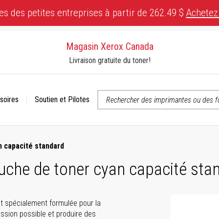
es des petites entreprises à partir de 262.49 $
Achetez
Magasin Xerox Canada
Livraison gratuite du toner!
soires
Soutien et Pilotes
 ou contactez-nous si vous avez des questions concernant l’accessibili
n capacité standard
uche de toner cyan capacité sta
t spécialement formulée pour la
ssion possible et produire des