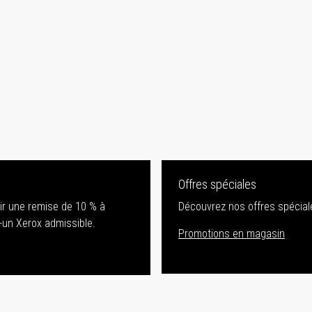
Offres spéciales
nir une remise de 10 % à
Découvrez nos offres spéciale
-un Xerox admissible.
Promotions en magasin