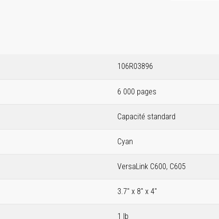
106R03896
6 000 pages
Capacité standard
Cyan
VersaLink C600, C605
3.7" x 8" x 4"
1 lb