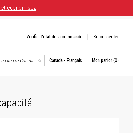
 et économisez
Vérifier l'état de la commande
Se connecter
Canada - Français
Mon panier
(0)
Choisir
Recherche
un
magasin
té.
capacité