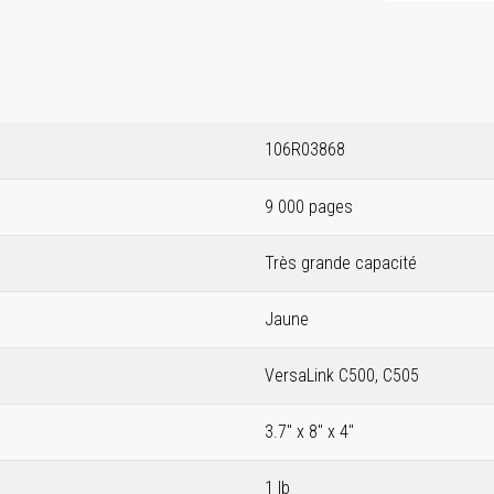
106R03868
9 000 pages
Très grande capacité
Jaune
VersaLink C500, C505
3.7" x 8" x 4"
1 lb