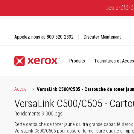
Skip
Les préféré
to
Content
Appelez-nous au
800-520-2392
Discuter Maintenant
Produits
Fournitures et Acces
Cliquez pour consulter notre Déclaration sur l’accessibilité
Accueil
VersaLink C500/C505 - Cartouche de toner jaun
VersaLink C500/C505 - Cartou
Rendements 9 000 pgs
Cette cartouche de toner jaune d'ultra grande capacité Xerox
VersaLink C500/C505 pour assurer la meilleure qualité d'impre