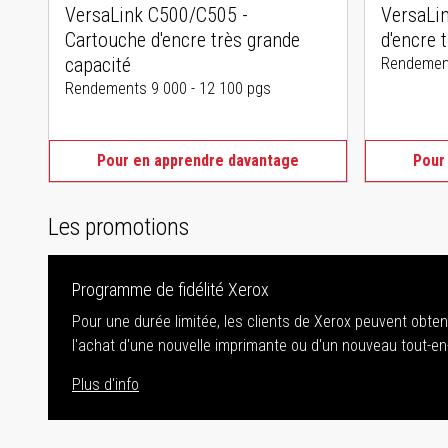
VersaLink C500/C505 -
VersaLi
Cartouche d'encre très grande
d'encre 
capacité
Rendement
Rendements 9 000 - 12 100 pgs
Pour en apprendre davantage
Pour
Les promotions
Programme de fidélité Xerox
Pour une durée limitée, les clients de Xerox peuvent obte
l'achat d'une nouvelle imprimante ou d'un nouveau tout-en
Plus d'info