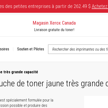
es des petites entreprises à partir de 262.49 $
Achetez
Magasin Xerox Canada
Livraison gratuite du toner!
soires
Soutien et Pilotes
 ou contactez-nous si vous avez des questions concernant l’accessibili
e très grande capacité
che de toner jaune très grande 
 est spécialement formulée pour la
ssion possible et produire des