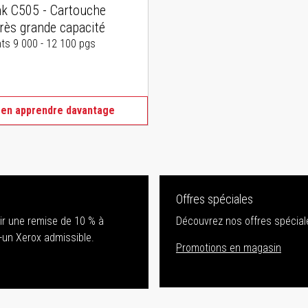
nk C505 - Cartouche
très grande capacité
s 9 000 - 12 100 pgs
 en apprendre davantage
Offres spéciales
nir une remise de 10 % à
Découvrez nos offres spéciale
-un Xerox admissible.
Promotions en magasin