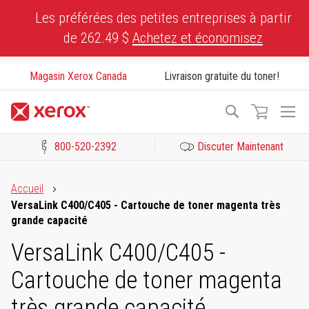
Skip
Les préférées des petites entreprises à partir
to
de 262.49 $
Achetez et économisez
Content
Magasin Xerox Canada
Livraison gratuite du toner!
To
Recherche
Na
800-520-2392
Discuter Maintenant
Cliquez pour consulter notre Déclaration sur l’accessibilité ou c
Accueil
VersaLink C400/C405 - Cartouche de toner magenta très
grande capacité
VersaLink C400/C405 -
Cartouche de toner magenta
très grande capacité