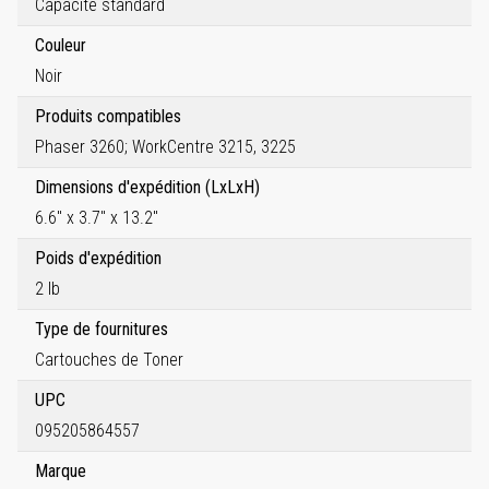
Capacité standard
Couleur
Noir
Produits compatibles
Phaser 3260; WorkCentre 3215, 3225
Dimensions d'expédition (LxLxH)
6.6" x 3.7" x 13.2"
Poids d'expédition
2 lb
Type de fournitures
Cartouches de Toner
UPC
095205864557
Marque