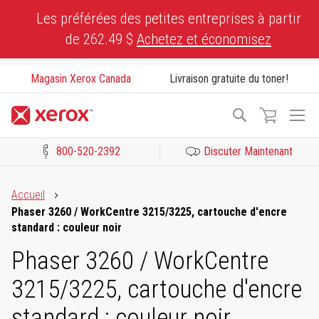
Skip
Les préférées des petites entreprises à partir
to
de 262.49 $
Achetez et économisez
Content
Magasin Xerox Canada
Livraison gratuite du toner!
To
Recherche
Na
800-520-2392
Discuter Maintenant
Cliquez pour consulter notre Déclaration sur l’accessibilité ou c
Accueil
Phaser 3260 / WorkCentre 3215/3225, cartouche d'encre
standard : couleur noir
Phaser 3260 / WorkCentre
3215/3225, cartouche d'encre
standard : couleur noir