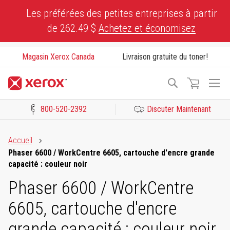
Skip
Les préférées des petites entreprises à partir
to
de 262.49 $
Achetez et économisez
Content
Magasin Xerox Canada
Livraison gratuite du toner!
To
Recherche
Na
800-520-2392
Discuter Maintenant
Cliquez pour consulter notre Déclaration sur l’accessibilité ou c
Accueil
Phaser 6600 / WorkCentre 6605, cartouche d'encre grande
capacité : couleur noir
Phaser 6600 / WorkCentre
6605, cartouche d'encre
grande capacité : couleur noir