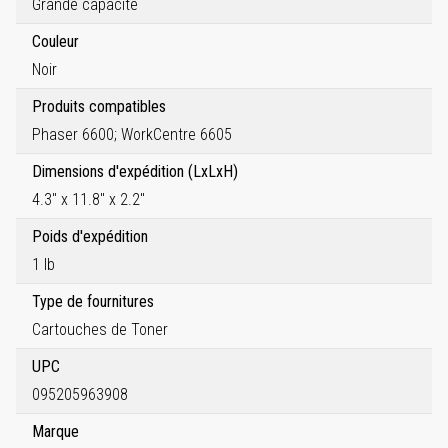
Grande capacité
Couleur
Noir
Produits compatibles
Phaser 6600; WorkCentre 6605
Dimensions d'expédition (LxLxH)
4.3" x 11.8" x 2.2"
Poids d'expédition
1 lb
Type de fournitures
Cartouches de Toner
UPC
095205963908
Marque