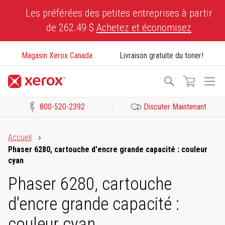
Skip
Les préférées des petites entreprises à partir
to
de 262.49 $
Achetez et économisez
Content
Magasin Xerox Canada
Livraison gratuite du toner!
To
Recherche
Na
800-520-2392
Discuter Maintenant
Cliquez pour consulter notre Déclaration sur l’accessibilité ou c
Accueil
Phaser 6280, cartouche d'encre grande capacité : couleur
cyan
Phaser 6280, cartouche
d'encre grande capacité :
couleur cyan