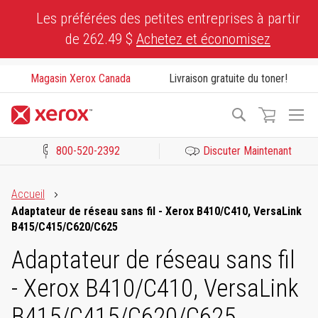
Skip
Les préférées des petites entreprises à partir
to
de 262.49 $
Achetez et économisez
Content
Magasin Xerox Canada
Livraison gratuite du toner!
To
Recherche
Na
800-520-2392
Discuter Maintenant
Cliquez pour consulter notre Déclaration sur l’accessibilité ou c
Accueil
Adaptateur de réseau sans fil - Xerox B410/C410, VersaLink
B415/C415/C620/C625
Adaptateur de réseau sans fil
- Xerox B410/C410, VersaLink
B415/C415/C620/C625