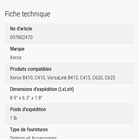
Fiche technique
No d'article
097N02470
Marque
Xerox
Produits compatibles
Xerox B410, C410, VersaLink B415, C415, C620, C625
Dimensions d'expédition (LxLxH)
8.9" x 6.3" x 1.8"
Poids d'expédition
1 lb
Type de fournitures
Options et Accessoires