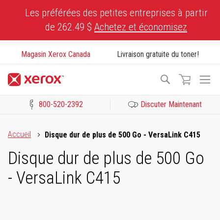
Skip
Les préférées des petites entreprises à partir
to
de 262.49 $
Achetez et économisez
Content
Magasin Xerox Canada
Livraison gratuite du toner!
To
Recherche
Na
800-520-2392
Discuter Maintenant
Cliquez pour consulter notre Déclaration sur l’accessibilité ou c
Accueil
Disque dur de plus de 500 Go - VersaLink C415
Disque dur de plus de 500 Go
- VersaLink C415