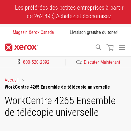
Skip
Les préférées des petites entreprises à partir
to
de 262.49 $
Achetez et économisez
Content
Magasin Xerox Canada
Livraison gratuite du toner!
To
Recherche
Na
800-520-2392
Discuter Maintenant
Cliquez pour consulter notre Déclaration sur l’accessibilité ou c
Accueil
WorkCentre 4265 Ensemble de télécopie universelle
WorkCentre 4265 Ensemble
de télécopie universelle