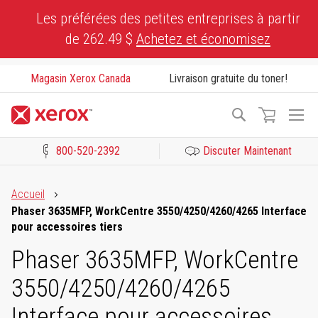
Skip
Les préférées des petites entreprises à partir
to
de 262.49 $
Achetez et économisez
Content
Magasin Xerox Canada
Livraison gratuite du toner!
To
Recherche
Na
800-520-2392
Discuter Maintenant
Cliquez pour consulter notre Déclaration sur l’accessibilité ou c
Accueil
Phaser 3635MFP, WorkCentre 3550/4250/4260/4265 Interface
pour accessoires tiers
Phaser 3635MFP, WorkCentre
3550/4250/4260/4265
Interface pour accessoires