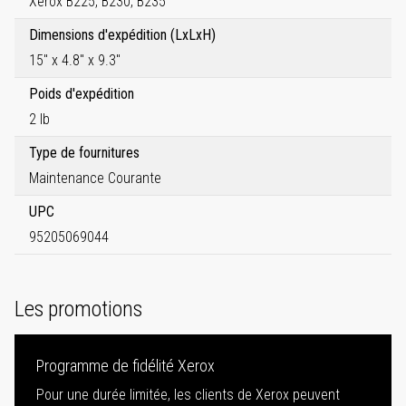
Xerox B225, B230, B235
Dimensions d'expédition (LxLxH)
15" x 4.8" x 9.3"
Poids d'expédition
2 lb
Type de fournitures
Maintenance Courante
UPC
95205069044
Les promotions
Programme de fidélité Xerox
Pour une durée limitée, les clients de Xerox peuvent