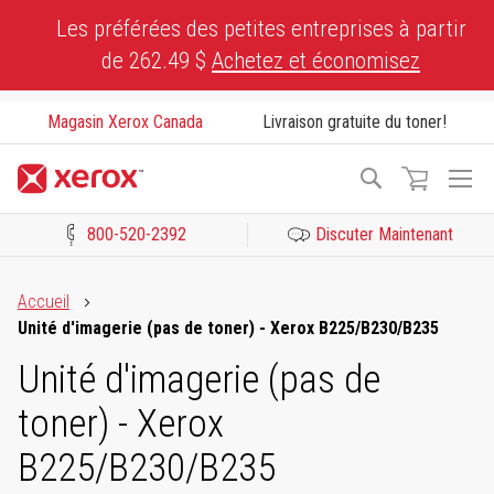
Skip
Les préférées des petites entreprises à partir
to
de 262.49 $
Achetez et économisez
Content
Magasin Xerox Canada
Livraison gratuite du toner!
To
Recherche
Na
800-520-2392
Discuter Maintenant
Cliquez pour consulter notre Déclaration sur l’accessibilité ou c
Accueil
Unité d'imagerie (pas de toner) - Xerox B225/B230/B235
Unité d'imagerie (pas de
toner) - Xerox
B225/B230/B235