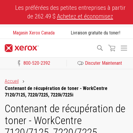
Skip
Les préférées des petites entreprises à partir
to
de 262.49 $
Achetez et économisez
Content
Magasin Xerox Canada
Livraison gratuite du toner!
To
Recherche
Na
800-520-2392
Discuter Maintenant
Cliquez pour consulter notre Déclaration sur l’accessibilité ou c
Accueil
Contenant de récupération de toner - WorkCentre
7120/7125, 7220/7225, 7220i/7225i
Contenant de récupération de
toner - WorkCentre
7120/7125, 7220/7225,