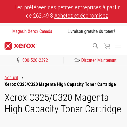
Skip
Les préférées des petites entreprises à partir
to
de 262.49 $
Achetez et économisez
Content
Magasin Xerox Canada
Livraison gratuite du toner!
To
Recherche
Na
800-520-2392
Discuter Maintenant
Cliquez pour consulter notre Déclaration sur l’accessibilité ou c
Accueil
Xerox C325/C320 Magenta High Capacity Toner Cartridge
Xerox C325/C320 Magenta
High Capacity Toner Cartridge