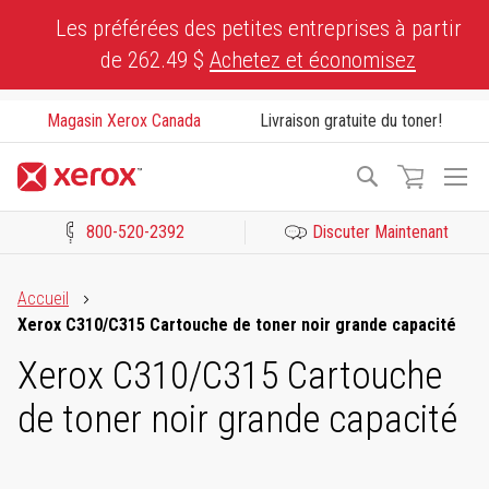
Skip
Les préférées des petites entreprises à partir
to
de 262.49 $
Achetez et économisez
Content
Magasin Xerox Canada
Livraison gratuite du toner!
To
Recherche
Na
800-520-2392
Discuter Maintenant
Cliquez pour consulter notre Déclaration sur l’accessibilité ou c
Accueil
Xerox C310/C315 Cartouche de toner noir grande capacité
Xerox C310/C315 Cartouche
de toner noir grande capacité