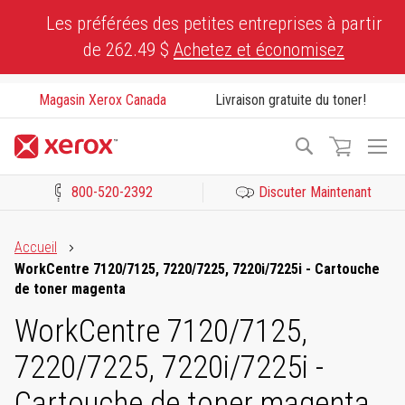
Skip
Les préférées des petites entreprises à partir
to
de 262.49 $
Achetez et économisez
Content
Magasin Xerox Canada
Livraison gratuite du toner!
To
Recherche
Na
800-520-2392
Discuter Maintenant
Cliquez pour consulter notre Déclaration sur l’accessibilité ou c
Accueil
WorkCentre 7120/7125, 7220/7225, 7220i/7225i - Cartouche
de toner magenta
WorkCentre 7120/7125,
7220/7225, 7220i/7225i -
Cartouche de toner magenta