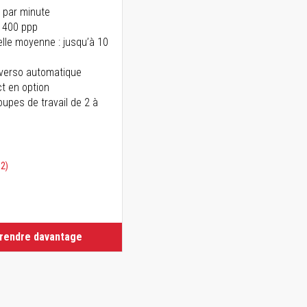
 par minute
2 400 ppp
elle moyenne : jusqu’à 10
 verso automatique
ct en option
oupes de travail de 2 à
02)
prendre davantage