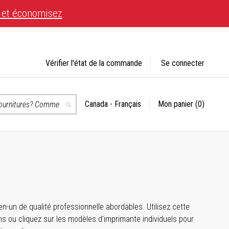
 et économisez
Vérifier l'état de la commande
Se connecter
Canada - Français
Mon panier
(0)
Choisir
Recherche
un
magasin
té.
-un de qualité professionnelle abordables. Utilisez cette
 ou cliquez sur les modèles d'imprimante individuels pour