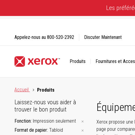
Skip
Les préféré
to
Content
Appelez-nous au
800-520-2392
Discuter Maintenant
Produits
Fournitures et Acces
Cliquez pour consulter notre Déclaration sur l’accessibilité
Accueil
Produits
Laissez-nous vous aider à
Équipeme
trouver le bon produit
Fonction
Impression seulement
Xerox propose une l
page pour comparer 
Format de papier
Tabloid