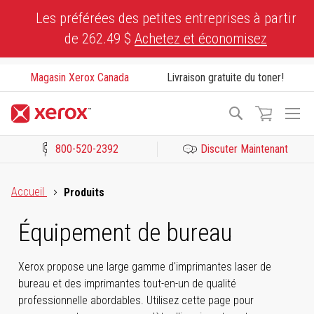
Skip
Les préférées des petites entreprises à partir
to
de 262.49 $
Achetez et économisez
Content
Magasin Xerox Canada
Livraison gratuite du toner!
To
Recherche
Na
800-520-2392
Discuter Maintenant
Cliquez pour consulter notre Déclaration sur l’accessibilité ou c
Accueil
Produits
Équipement de bureau
Xerox propose une large gamme d'imprimantes laser de
bureau et des imprimantes tout-en-un de qualité
professionnelle abordables. Utilisez cette page pour