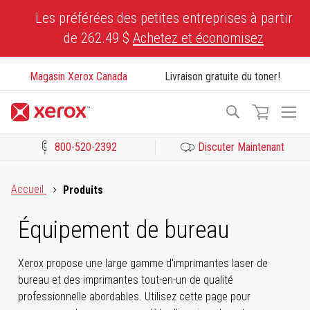
Skip
Les préférées des petites entreprises à partir
to
de 262.49 $
Achetez et économisez
Content
Magasin Xerox Canada
Livraison gratuite du toner!
To
Recherche
Na
800-520-2392
Discuter Maintenant
Cliquez pour consulter notre Déclaration sur l’accessibilité ou c
Accueil
Produits
Équipement de bureau
Xerox propose une large gamme d'imprimantes laser de
bureau et des imprimantes tout-en-un de qualité
professionnelle abordables. Utilisez cette page pour