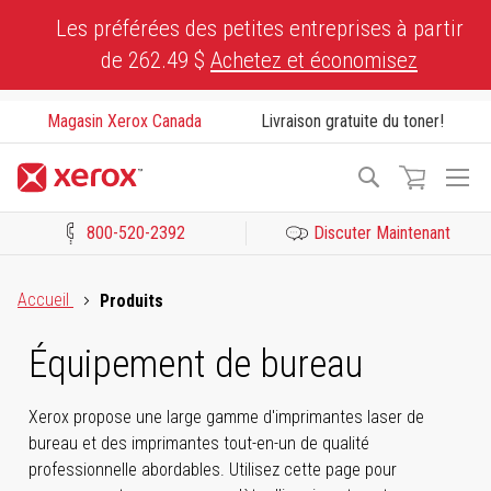
Skip
Les préférées des petites entreprises à partir
to
de 262.49 $
Achetez et économisez
Content
Magasin Xerox Canada
Livraison gratuite du toner!
To
Recherche
Na
800-520-2392
Discuter Maintenant
Cliquez pour consulter notre Déclaration sur l’accessibilité ou c
Accueil
Produits
Équipement de bureau
Xerox propose une large gamme d'imprimantes laser de
bureau et des imprimantes tout-en-un de qualité
professionnelle abordables. Utilisez cette page pour