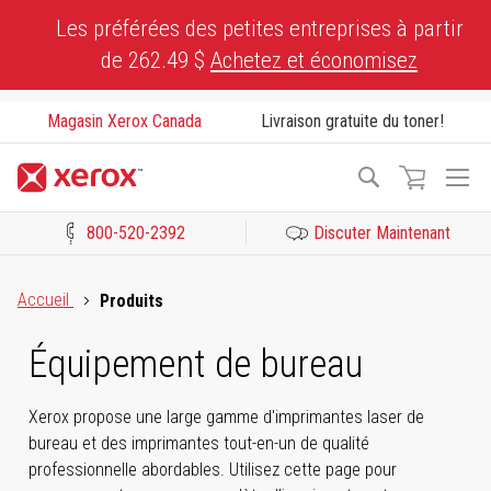
Skip
Les préférées des petites entreprises à partir
to
de 262.49 $
Achetez et économisez
Content
Magasin Xerox Canada
Livraison gratuite du toner!
To
Recherche
Na
800-520-2392
Discuter Maintenant
Cliquez pour consulter notre Déclaration sur l’accessibilité ou c
Accueil
Produits
Équipement de bureau
Xerox propose une large gamme d'imprimantes laser de
bureau et des imprimantes tout-en-un de qualité
professionnelle abordables. Utilisez cette page pour