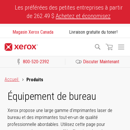
Skip
Les préférées des petites entreprises à partir
to
de 262.49 $
Achetez et économisez
Content
Magasin Xerox Canada
Livraison gratuite du toner!
To
Recherche
Na
800-520-2392
Discuter Maintenant
Cliquez pour consulter notre Déclaration sur l’accessibilité ou c
Accueil
Produits
Équipement de bureau
Xerox propose une large gamme d'imprimantes laser de
bureau et des imprimantes tout-en-un de qualité
professionnelle abordables. Utilisez cette page pour