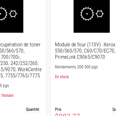
écupération de toner
Module de four (110V) -Xerox
550/560/570,
550/560/570, C60/C70/EC70,
700/700i,
PrimeLink C9065/C9070
250, 242/252/260;
Rendements 200 000 pgs
65/9070; WorkCentre
5, 7755/7765/7775
En stock
0 pgs
l'instant
Quantité:
Prix
Qu