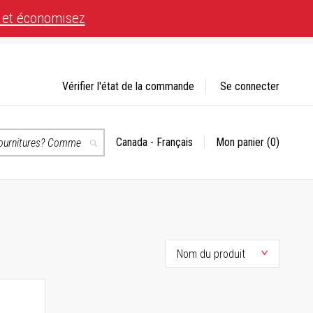
 et économisez
Vérifier l'état de la commande
Se connecter
Canada - Français
Mon panier
(0)
Choisir
Recherche
un
magasin
té.