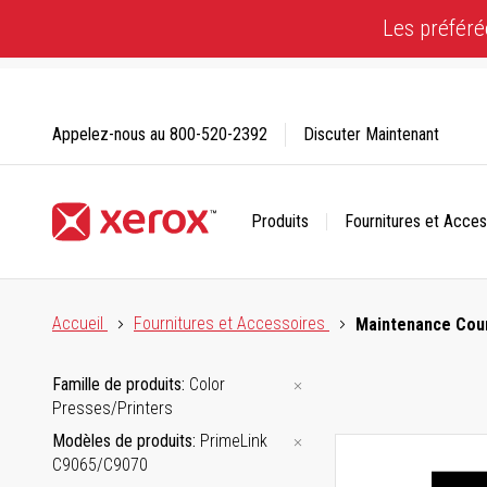
Skip
Les préféré
to
Content
Appelez-nous au
800-520-2392
Discuter Maintenant
Produits
Fournitures et Acces
Cliquez pour consulter notre Déclaration sur l’accessibilité
Accueil
Fournitures et Accessoires
Maintenance Cou
Famille de produits
Color
Presses/Printers
Modèles de produits
PrimeLink
C9065/C9070