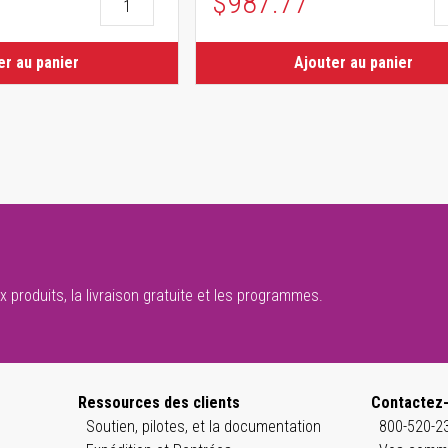
$987.77
er au panier
Ajouter au panier
 produits, la livraison gratuite et les programmes.
Ressources des clients
Contactez
Soutien, pilotes, et la documentation
800-520-23