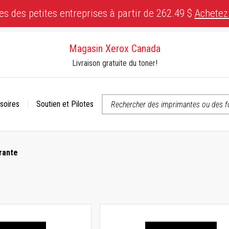
es des petites entreprises à partir de 262.49 $
Achetez
Magasin Xerox Canada
Livraison gratuite du toner!
soires
Soutien et Pilotes
 ou contactez-nous si vous avez des questions concernant l’accessibili
rante